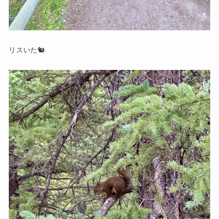
リスいた🐿️