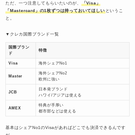
ただ、一つ注意してもらいたいのが、
「Visa」
「Mastercard」の1枚ずつは持っておいてほしい
というこ
と。
▼クレカ国際ブランド一覧
国際ブラン
特徴
ド
Visa
海外シェアNo1
海外シェアNo2
Master
欧州に強い
日本発ブランド
JCB
ハワイ/アジアは使える
特典が手厚い
AMEX
都市部などは使える
基本はシェアNo1のVisaがあればどこでも決済できるんです