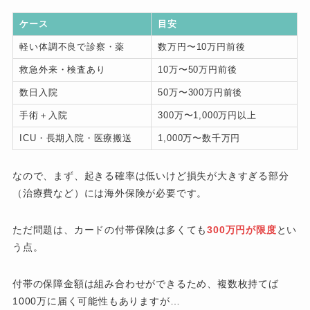
ケース
目安
軽い体調不良で診察・薬
数万円〜10万円前後
救急外来・検査あり
10万〜50万円前後
数日入院
50万〜300万円前後
手術＋入院
300万〜1,000万円以上
ICU・長期入院・医療搬送
1,000万〜数千万円
なので、まず、起きる確率は低いけど損失が大きすぎる部分
（治療費など）には海外保険が必要です。
ただ問題は、カードの付帯保険は多くても
300万円が限度
とい
う点。
付帯の保障金額は組み合わせができるため、複数枚持てば
1000万に届く可能性もありますが…