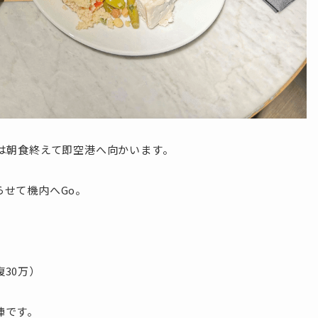
は朝食終えて即空港へ向かいます。
せて機内へGo。
30万）
陣です。