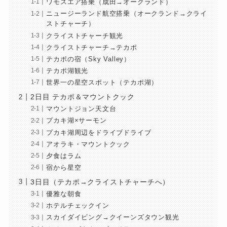
ワモスエア搭乗（成田→オークランド）
ニュージーランド航空搭乗（オークランド→クライ
ストチャーチ）
クライストチャーチ観光
クライストチャーチ→テカポ
テカポの宿（Sky Valley）
テカポ湖観光
世界一の星空スポット（テカポ湖）
2日目 テカポ＆マウントクック
マウントジョン天文台
プカキ湖×サーモン
プカキ湖周辺をドライブドライブ
アオラキ・マウントクック
夕食はラム
宿から星空
3日目（テカポ→クライストチャーチへ）
優雅な朝食
ホテルチェックイン
スカイダイビング→クイーンズタウン観光