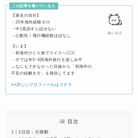
この記事を書いている人
【過去の自分】
・25年海外経験ゼロ
・中1英語すら話せない
あいおん
・心配性 / 飛行機経験ほぼなし
【いま】
・初海外ひとり旅でスイスへ🇨🇭
・今では年3~4回海外旅行を楽しみ中
→なにもできなかった目線から「初海外の
不安の紐解き方」を発信してます
>>
詳しいプロフィールはコチラ
目次
1日目：大移動