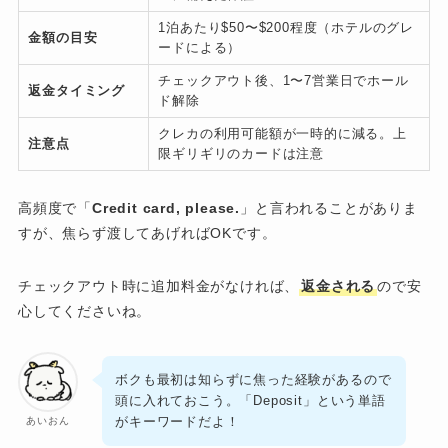
1泊あたり$50〜$200程度（ホテルのグレ
金額の目安
ードによる）
チェックアウト後、1〜7営業日でホール
返金タイミング
ド解除
クレカの利用可能額が一時的に減る。上
注意点
限ギリギリのカードは注意
高頻度で「
Credit card, please.
」と言われることがありま
すが、焦らず渡してあげればOKです。
チェックアウト時に追加料金がなければ、
返金される
ので安
心してくださいね。
ボクも最初は知らずに焦った経験があるので
頭に入れておこう。「Deposit」という単語
がキーワードだよ！
あいおん